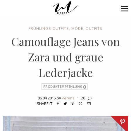
FRÜHLINGS OUTFITS
,
MODE
,
OUTFITS
Camouflage Jeans von
Zara und graue
Lederjacke
PRODUKTEMPFEHLUNG
06.04.2015 by
Verena
·
20
SHARE IT