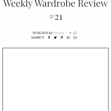
Weekly Wardrobe Review
#21
05.04.2015 by
Verena
·
6
SHARE IT