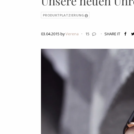
Unsere neuen Uhr
PRODUKTPLATZIERUNG
03.04.2015 by
Verena
·
15
·
SHARE IT