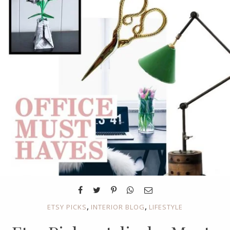
,
,
ETSY PICKS
INTERIOR BLOG
LIFESTYLE