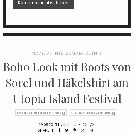
MODE
,
OUTFITS
,
SOMMER OUTFITS
Boho Look mit Boots von
Sorel und Häkelshirt am
Utopia Island Festival
ENTHÄLT AFFILIATE LINKS
PRODUKTPLATZIERUNG
19.08.2015 by
Verena
·
22
SHARE IT