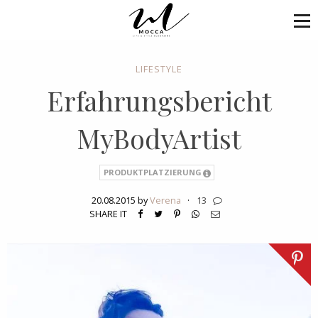
LIFESTYLE
Erfahrungsbericht
MyBodyArtist
PRODUKTPLATZIERUNG
20.08.2015 by
Verena
·
13
SHARE IT