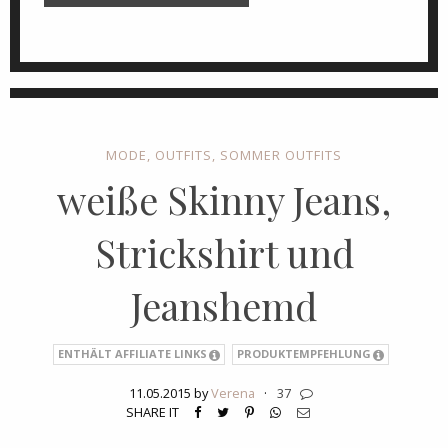
MODE
,
OUTFITS
,
SOMMER OUTFITS
weiße Skinny Jeans,
Strickshirt und
Jeanshemd
ENTHÄLT AFFILIATE LINKS
PRODUKTEMPFEHLUNG
11.05.2015 by
Verena
·
37
SHARE IT