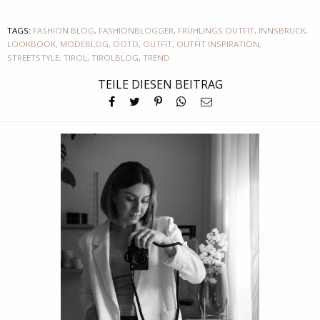
TAGS:
FASHION BLOG
,
FASHIONBLOGGER
,
FRÜHLINGS OUTFIT
,
INNSBRUCK
,
LOOKBOOK
,
MODEBLOG
,
OOTD
,
OUTFIT
,
OUTFIT INSPIRATION
,
STREETSTYLE
,
TIROL
,
TIROLBLOG
,
TREND
TEILE DIESEN BEITRAG