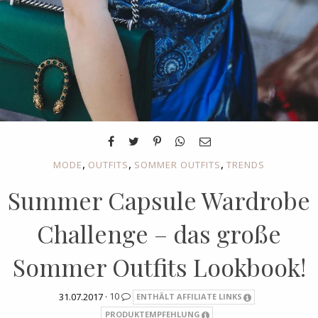
,
,
,
MODE
OUTFITS
SOMMER OUTFITS
TRENDS
Summer Capsule Wardrobe
Challenge – das große
Sommer Outfits Lookbook!
31.07.2017 ·
10
ENTHÄLT AFFILIATE LINKS
PRODUKTEMPFEHLUNG