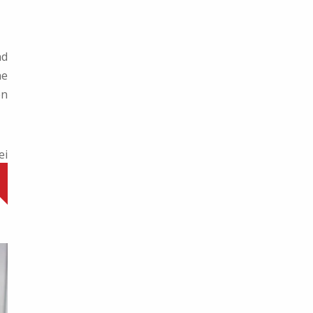
nd
he
en
ei
es
er