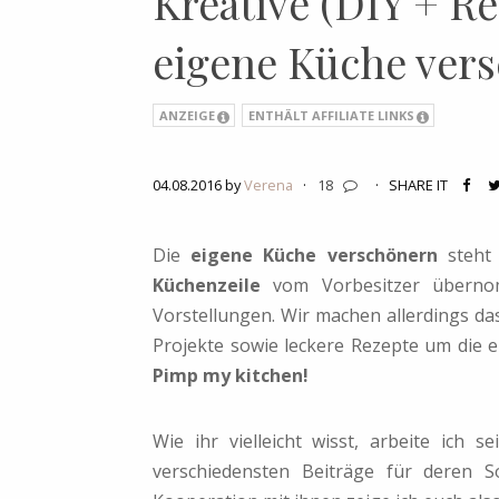
Kreative (DIY + Re
eigene Küche ver
ANZEIGE
ENTHÄLT AFFILIATE LINKS
04.08.2016 by
Verena
·
18
·
SHARE IT
Die
eigene Küche verschönern
steht
Küchenzeile
vom Vorbesitzer übernom
Vorstellungen. Wir machen allerdings da
Projekte sowie leckere Rezepte um die
Pimp my kitchen!
Wie ihr vielleicht wisst, arbeite ich 
verschiedensten Beiträge für deren S