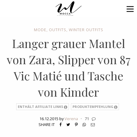
MODE
,
OUTFITS
,
WINTER OUTFITS
Langer grauer Mantel
von Zara, Slipper von 87
Vic Matié und Tasche
von Kimder
ENTHÄLT AFFILIATE LINKS
PRODUKTEMPFEHLUNG
16.12.2015 by
Verena
·
71
SHARE IT