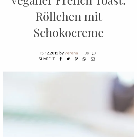
Röllchen mit
Schokocreme
15.12.2015 by
Verena
·
39
SHARE IT