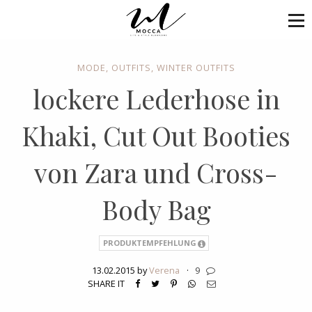
MODE
,
OUTFITS
,
WINTER OUTFITS
lockere Lederhose in
Khaki, Cut Out Booties
von Zara und Cross-
Body Bag
PRODUKTEMPFEHLUNG
13.02.2015 by
Verena
·
9
SHARE IT