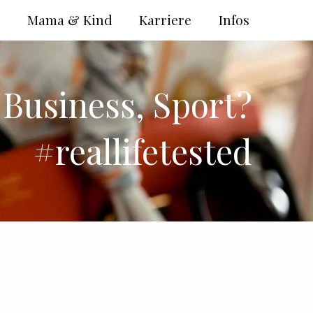
e
Mama & Kind
Karriere
Infos
, Business, Sport?
#reallifetested