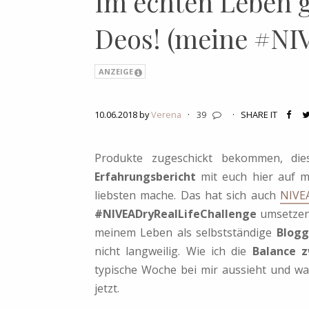
Im echten Leben g
Deos! (meine #NI
ANZEIGE
10.06.2018 by
Verena
·
39
·
SHARE IT
Produkte zugeschickt bekommen, di
Erfahrungsbericht
mit euch hier auf 
liebsten mache. Das hat sich auch
NIVE
#NIVEADryRealLifeChallenge
umsetzen 
meinem Leben als selbstständige
Blogg
nicht langweilig. Wie ich die
Balance z
typische Woche bei mir aussieht und w
jetzt.