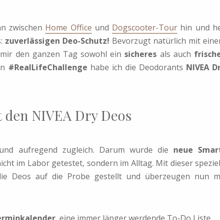
an zwischen
Home Office
und
Dogscooter-Tour
hin und h
s:
zuverlässigen Deo-Schutz!
Bevorzugt natürlich mit ein
r mir den ganzen Tag sowohl ein
sicheres
als auch
frisch
en
#RealLifeChallenge
habe ich die Deodorants
NIVEA D
it den NIVEA Dry Deos
 und aufregend zugleich. Darum wurde die
neue Smar
cht im Labor getestet, sondern im Alltag. Mit dieser speziel
die Deos auf die Probe gestellt und überzeugen nun m
Terminkalender
, eine immer länger werdende To-Do Liste