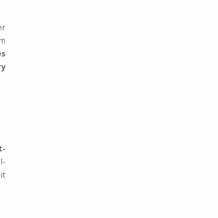
er
em
es
ry
t-
l-
it