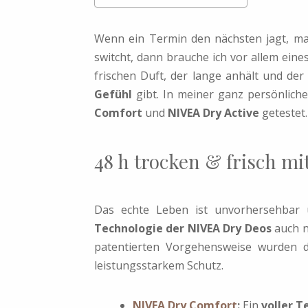
Wenn ein Termin den nächsten jagt, m
switcht, dann brauche ich vor allem eine
frischen Duft, der lange anhält und de
Gefühl
gibt. In meiner ganz persönlich
Comfort
und
NIVEA Dry Active
getestet.
48 h trocken & frisch m
Das echte Leben ist unvorhersehbar
Technologie der NIVEA Dry Deos
auch ni
patentierten Vorgehensweise wurden 
leistungsstarkem Schutz.
NIVEA Dry Comfort
:
Ein
voller 