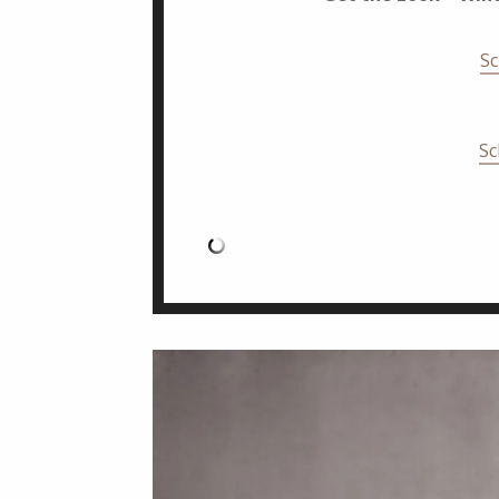
Sc
Sc