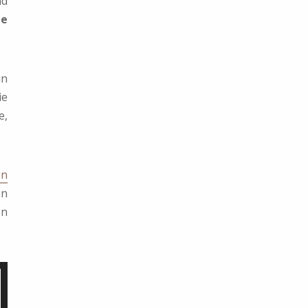
nd
ge
in
ie
e,
en
en
en