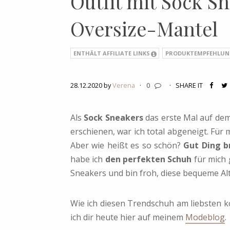
Outfit mit Sock S
Oversize-Mantel
ENTHÄLT AFFILIATE LINKS
PRODUKTEMPFEHLUN
28.12.2020 by
Verena
·
0
·
SHARE IT
Als
Sock Sneakers
das erste Mal auf dem
erschienen, war ich total abgeneigt. Für
Aber wie heißt es so schön?
Gut Ding b
habe ich
den perfekten Schuh
für mich 
Sneakers und bin froh, diese bequeme Al
Wie ich diesen Trendschuh am liebsten 
ich dir heute hier auf meinem
Modeblog
.