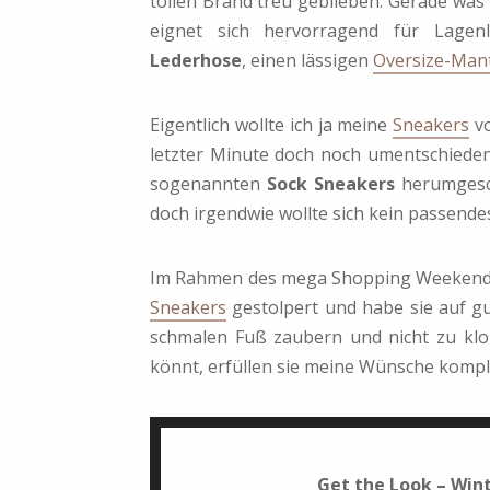
tollen Brand treu geblieben. Gerade was lo
eignet sich hervorragend für Lage
Lederhose
, einen lässigen
Oversize-Man
Eigentlich wollte ich ja meine
Sneakers
v
letzter Minute doch noch umentschieden.
sogenannten
Sock Sneakers
herumgesc
doch irgendwie wollte sich kein passendes
Im Rahmen des mega Shopping Weekends 
Sneakers
gestolpert und habe sie auf gut
schmalen Fuß zaubern und nicht zu klo
könnt, erfüllen sie meine Wünsche kompl
Get the Look – Win