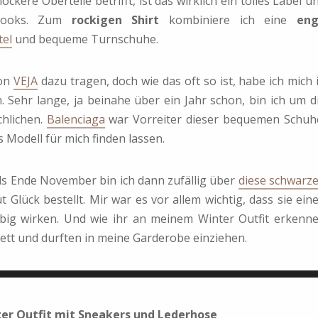
ckere Oberteile betrifft, ist das wirklich ein tolles Label u
nlooks. Zum
rockigen Shirt
kombiniere ich eine
en
tel
und bequeme Turnschuhe.
on
VEJA
dazu tragen, doch wie das oft so ist, habe ich mich 
 Sehr lange, ja beinahe über ein Jahr schon, bin ich um d
hlichen.
Balenciaga
war Vorreiter dieser bequemen Schuh
 Modell für mich finden lassen.
Ende November bin ich dann zufällig über
diese schwarz
 Glück bestellt. Mir war es vor allem wichtig, dass sie ein
big wirken. Und wie ihr an meinem Winter Outfit erkenn
ett und durften in meine Garderobe einziehen.
ter Outfit mit Sneakers und Lederhose