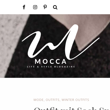
MODE
,
OUTFITS
,
WINTER OUTFITS