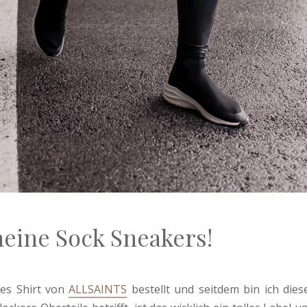
eine Sock Sneakers!
tes Shirt von
ALLSAINTS
bestellt und seitdem bin ich dies