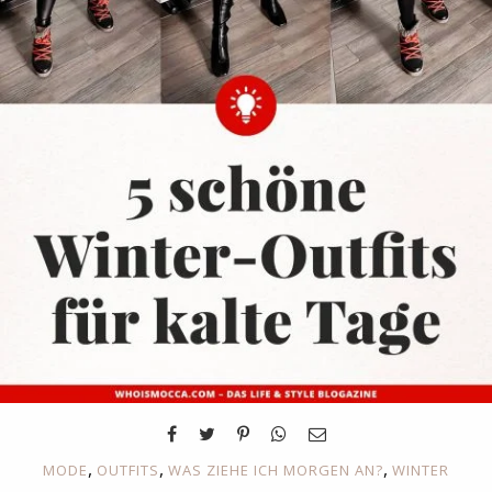
,
,
,
MODE
OUTFITS
WAS ZIEHE ICH MORGEN AN?
WINTER