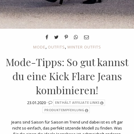
,
,
MODE
OUTFITS
WINTER OUTFITS
Mode-Tipps: So gut kannst
du eine Kick Flare Jeans
kombinieren!
23.01.2020 ·
ENTHÄLT AFFILIATE LINKS
PRODUKTEMPFEHLUNG
Jeans sind Saison für Saison im Trend und dabei ist es oft gar
nicht so einfach, das perfekt sitzende Modell zu finden. Was
für die einen die ideale Jeanshose ist, schmeichelt anderen