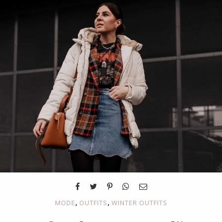
,
,
MODE
OUTFITS
WINTER OUTFITS