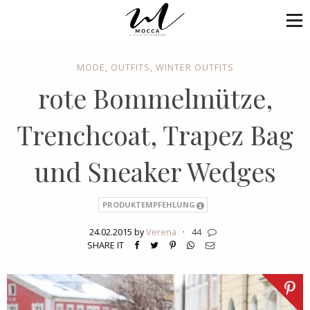
MODE
,
OUTFITS
,
WINTER OUTFITS
rote Bommelmütze,
Trenchcoat, Trapez Bag
und Sneaker Wedges
PRODUKTEMPFEHLUNG
24.02.2015 by
Verena
·
44
SHARE IT