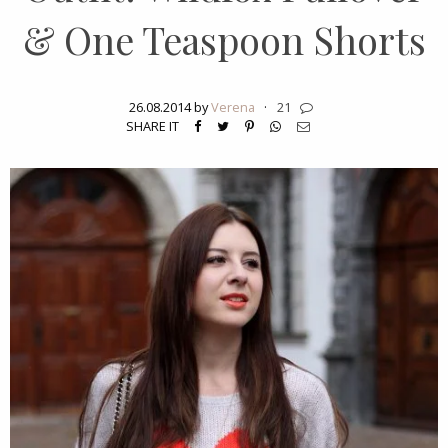
& One Teaspoon Shorts
26.08.2014 by
Verena
·
21
SHARE IT