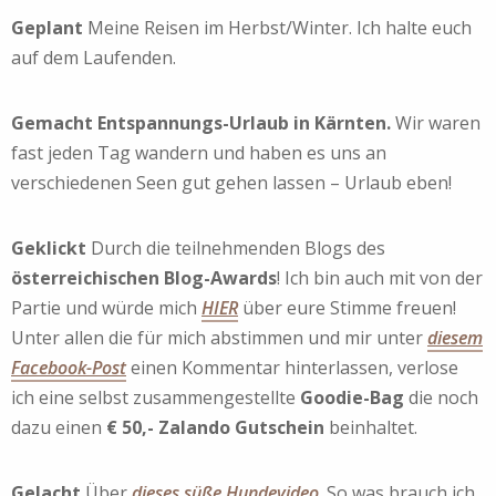
Geplant
Meine Reisen im Herbst/Winter. Ich halte euch
auf dem Laufenden.
Gemacht Entspannungs-Urlaub in Kärnten.
Wir waren
fast jeden Tag wandern und haben es uns an
verschiedenen Seen gut gehen lassen – Urlaub eben!
Geklickt
Durch die teilnehmenden Blogs des
österreichischen Blog-Awards
! Ich bin auch mit von der
Partie und würde mich
HIER
über eure Stimme freuen!
Unter allen die für mich abstimmen und mir unter
diesem
Facebook-Post
einen Kommentar hinterlassen, verlose
ich eine selbst zusammengestellte
Goodie-Bag
die noch
dazu einen
€ 50,- Zalando Gutschein
beinhaltet.
Gelacht
Über
dieses süße Hundevideo
. So was brauch ich