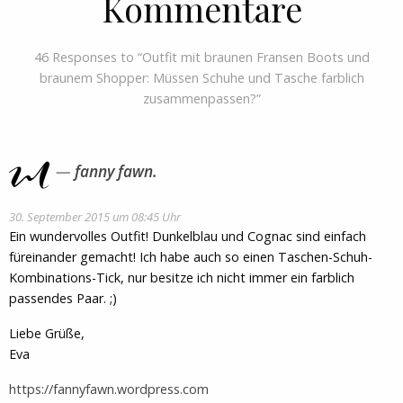
Kommentare
46 Responses to “Outfit mit braunen Fransen Boots und
braunem Shopper: Müssen Schuhe und Tasche farblich
zusammenpassen?”
fanny fawn.
30. September 2015 um 08:45 Uhr
Ein wundervolles Outfit! Dunkelblau und Cognac sind einfach
füreinander gemacht! Ich habe auch so einen Taschen-Schuh-
Kombinations-Tick, nur besitze ich nicht immer ein farblich
passendes Paar. ;)
Liebe Grüße,
Eva
https://fannyfawn.wordpress.com