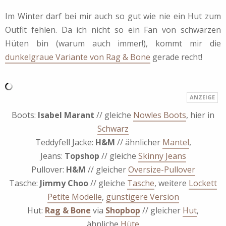
Im Winter darf bei mir auch so gut wie nie ein Hut zum
Outfit fehlen. Da ich nicht so ein Fan von schwarzen
Hüten bin (warum auch immer!), kommt mir die
dunkelgraue Variante von Rag & Bone
gerade recht!
Boots:
Isabel Marant
// gleiche
Nowles Boots
, hier in
Schwarz
Teddyfell Jacke:
H&M
// ähnlicher
Mantel
,
Jeans:
Topshop
// gleiche
Skinny Jeans
Pullover:
H&M
// gleicher
Oversize-Pullover
Tasche:
Jimmy Choo
// gleiche
Tasche
, weitere
Lockett
Petite Modelle
,
günstigere Version
Hut:
Rag & Bone
via
Shopbop
// gleicher
Hut
,
ähnliche
Hüte