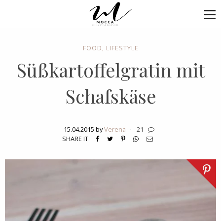
FOOD
,
LIFESTYLE
Süßkartoffelgratin mit
Schafskäse
15.04.2015 by
Verena
·
21
SHARE IT