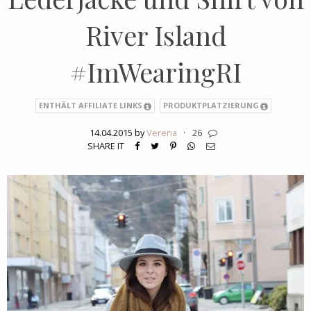
River Island
#ImWearingRI
ENTHÄLT AFFILIATE LINKS
PRODUKTPLATZIERUNG
14.04.2015 by
Verena
·
26
SHARE IT