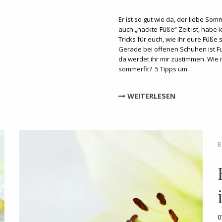
Er ist so gut wie da, der liebe S
auch „nackte-Füße“ Zeit ist, habe 
Tricks für euch, wie ihr eure Füß
Gerade bei offenen Schuhen ist F
da werdet ihr mir zustimmen. Wie 
sommerfit? 5 Tipps um…
WEITERLESEN
B
0