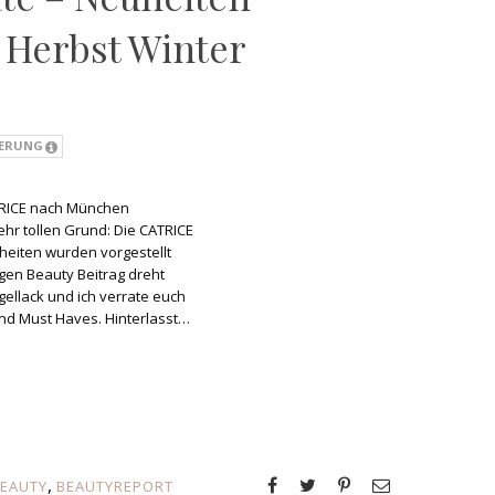
Herbst Winter
IERUNG
TRICE nach München
hr tollen Grund: Die CATRICE
heiten wurden vorgestellt
igen Beauty Beitrag dreht
ellack und ich verrate euch
nd Must Haves. Hinterlasst…
,
EAUTY
BEAUTYREPORT