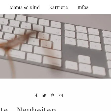
e
Mama & Kind
Karriere
Infos
te – Neuheiten