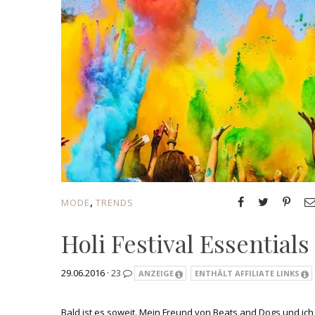
,
MODE
TRENDS
Holi Festival Essentials
29.06.2016 ·
23
ANZEIGE
ENTHÄLT AFFILIATE LINKS
Bald ist es soweit. Mein Freund von Beats and Dogs und ich