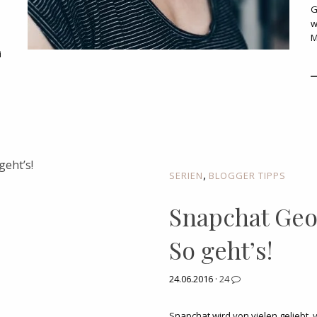
G
w
M
i
,
SERIEN
BLOGGER TIPPS
Snapchat Geof
So geht’s!
24.06.2016 ·
24
Snapchat wird von vielen geliebt, 