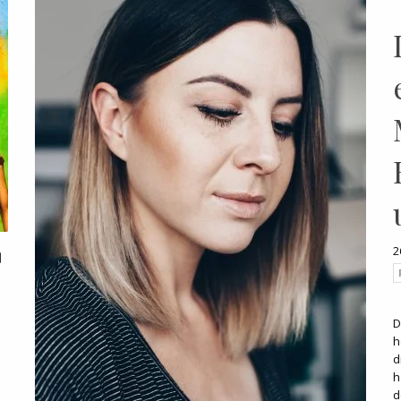
2
D
h
d
h
d