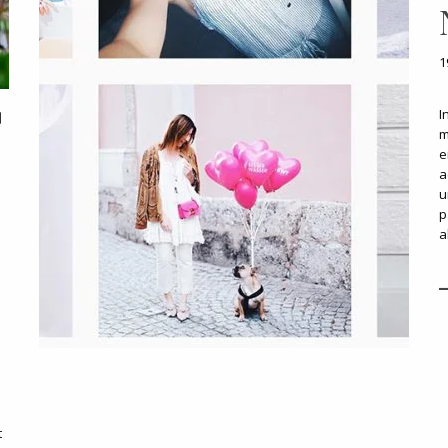
1
I
m
e
a
u
p
a
h
t