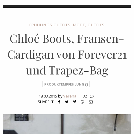
FRÜHLINGS OUTFITS
,
MODE
,
OUTFITS
Chloé Boots, Fransen-
Cardigan von Forever21
und Trapez-Bag
PRODUKTEMPFEHLUNG
18.03.2015 by
Verena
·
32
SHARE IT