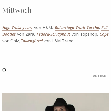
Mittwoch
High-Waist Jeans
von H&M,
Balenciaga Work Tasche
,
Fell-
Booties
von Zara,
Fedora-Schlapphut
von Topshop,
Cape
von Only,
Taillengürtel
von H&M Trend