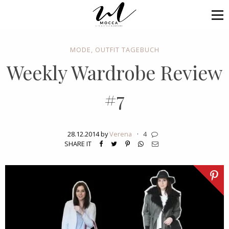
MODE
,
OUTFIT TAGEBUCH
Weekly Wardrobe Review
#7
28.12.2014 by
Verena
·
4
SHARE IT