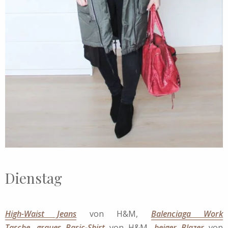
Dienstag
High-Waist Jeans
von H&M,
Balenciaga Work
Tasche
,
graues Basic-Shirt
von H&M,
beiger Blazer
von