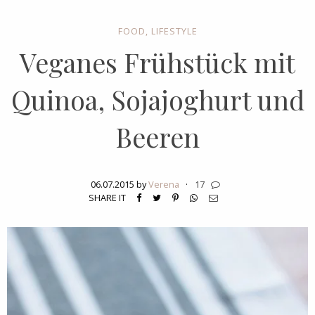
FOOD
,
LIFESTYLE
Veganes Frühstück mit
Quinoa, Sojajoghurt und
Beeren
06.07.2015 by
Verena
·
17
SHARE IT