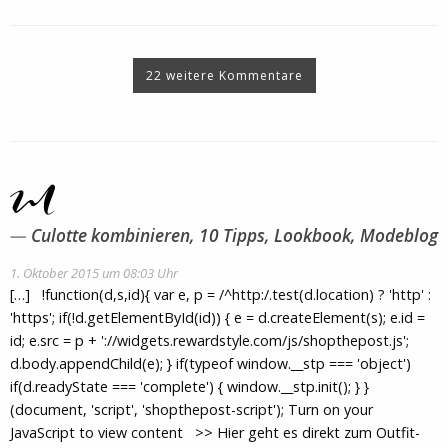
22 weitere Kommentare
Culotte kombinieren, 10 Tipps, Lookbook, Modeblog
1. Oktober 2015 um 08:03 Uhr
[…] !function(d,s,id){ var e, p = /^http:/.test(d.location) ? 'http' :
'https'; if(!d.getElementById(id)) { e = d.createElement(s); e.id =
id; e.src = p + '://widgets.rewardstyle.com/js/shopthepost.js';
d.body.appendChild(e); } if(typeof window.__stp === 'object')
if(d.readyState === 'complete') { window.__stp.init(); } }
(document, 'script', 'shopthepost-script'); Turn on your
JavaScript to view content >> Hier geht es direkt zum Outfit-