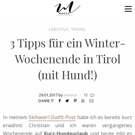
LIFESTYLE
,
TRAVEL
3 Tipps für ein Winter-
Wochenende in Tirol
(mit Hund!)
29.01.2017 by
Verena
·
15
SHARE IT
In meinem
Skihaserl Outfit-Post
habe ich es bereits kurz
erwähnt: Christian und ich waren vergangenes
Wochenende auf
Kurz-Hundeurlaub
und heute gibt es