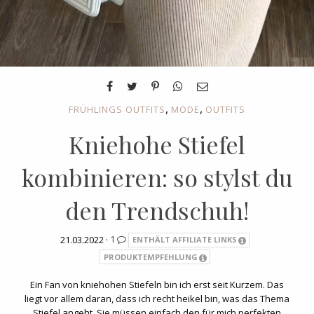
,
,
FRÜHLINGS OUTFITS
MODE
OUTFITS
Kniehohe Stiefel
kombinieren: so stylst du
den Trendschuh!
21.03.2022 ·
1
ENTHÄLT AFFILIATE LINKS
PRODUKTEMPFEHLUNG
Ein Fan von kniehohen Stiefeln bin ich erst seit Kurzem. Das
liegt vor allem daran, dass ich recht heikel bin, was das Thema
Stiefel angeht. Sie müssen einfach den für mich perfekten