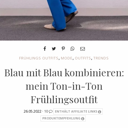
,
,
,
FRÜHLINGS OUTFITS
MODE
OUTFITS
TRENDS
Blau mit Blau kombinieren:
mein Ton-in-Ton
Frühlingsoutfit
26.05.2022 ·
10
ENTHÄLT AFFILIATE LINKS
PRODUKTEMPFEHLUNG