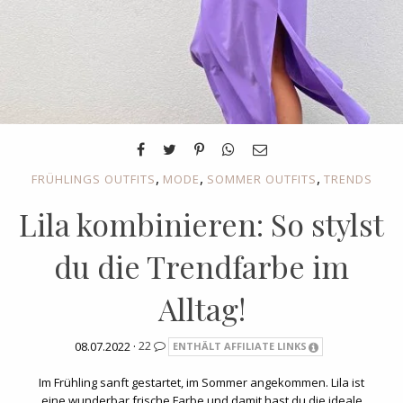
,
,
,
FRÜHLINGS OUTFITS
MODE
SOMMER OUTFITS
TRENDS
Lila kombinieren: So stylst
du die Trendfarbe im
Alltag!
08.07.2022 ·
22
ENTHÄLT AFFILIATE LINKS
Im Frühling sanft gestartet, im Sommer angekommen. Lila ist
eine wunderbar frische Farbe und damit hast du die ideale