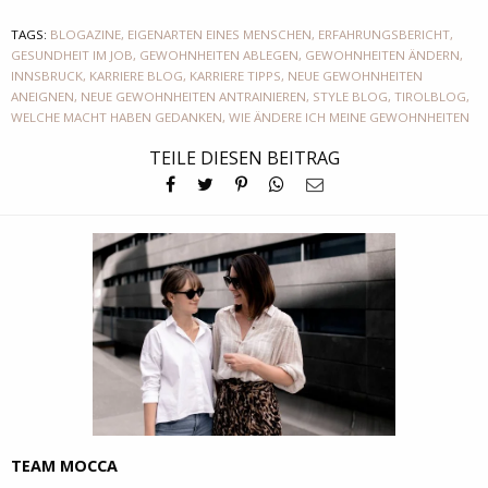
TAGS:
BLOGAZINE
,
EIGENARTEN EINES MENSCHEN
,
ERFAHRUNGSBERICHT
,
GESUNDHEIT IM JOB
,
GEWOHNHEITEN ABLEGEN
,
GEWOHNHEITEN ÄNDERN
,
INNSBRUCK
,
KARRIERE BLOG
,
KARRIERE TIPPS
,
NEUE GEWOHNHEITEN
ANEIGNEN
,
NEUE GEWOHNHEITEN ANTRAINIEREN
,
STYLE BLOG
,
TIROLBLOG
,
WELCHE MACHT HABEN GEDANKEN
,
WIE ÄNDERE ICH MEINE GEWOHNHEITEN
TEILE DIESEN BEITRAG
TEAM MOCCA