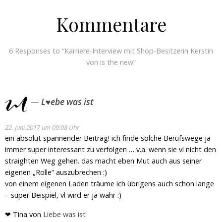
Kommentare
6 Responses to “Karriere-Interview mit Shop-Besitzerin Kerstin
von is the new”
L♥ebe was ist
22. Juni 2017 um 09:08 Uhr
ein absolut spannender Beitrag! ich finde solche Berufswege ja
immer super interessant zu verfolgen … v.a. wenn sie vl nicht den
straighten Weg gehen. das macht eben Mut auch aus seiner
eigenen „Rolle“ auszubrechen :)
von einem eigenen Laden träume ich übrigens auch schon lange
– super Beispiel, vl wird er ja wahr :)
❤ Tina von
Liebe was ist