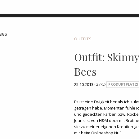
OUTFITS
Outfit: Skinn
Bees
25.10.2013 ·
27
PRODUKTPLATZ
Es ist eine Ewigkeit her als ich zul
getragen habe. Momentan fühle ic
und gedeckten Farben bzw. Röcken
Jeans ist von H&M doch mit Brotm
sie zu meiner eigenen Kreation g
mir beim Onlineshop Nu3…