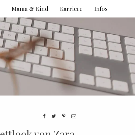
e
Mama & Kind
Karriere
Infos
ettlook von Zara