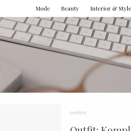
Mode
Beauty
Interior & Styl
OUTFITS
Outfit: Kompl