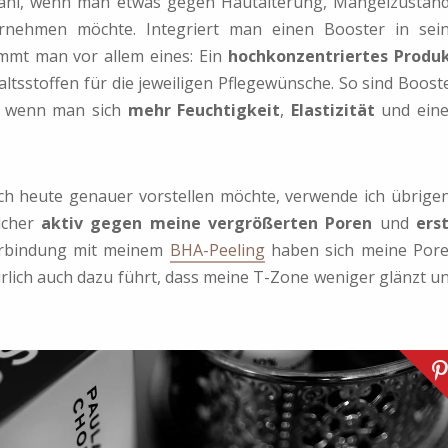
Wahl, wenn man etwas gegen Hautalterung, Mangelzustän
rnehmen möchte. Integriert man einen Booster in sei
mmt man vor allem eines: Ein
hochkonzentriertes Produ
ltsstoffen für die jeweiligen Pflegewünsche. So sind Boost
n, wenn man sich
mehr Feuchtigkeit
,
Elastizität
und ein
uch heute genauer vorstellen möchte, verwende ich übrige
lcher
aktiv gegen meine vergrößerten Poren
und
ers
erbindung mit meinem
BHA-Peeling
haben sich meine Por
ürlich auch dazu führt, dass meine T-Zone weniger glänzt u