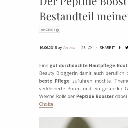
Der Peptide Booste
Bestandteil meine
ANZEIGE
16.06.2018 by
Verena
·
28
·
SHARE IT
Eine
gut durchdachte Hautpflege-Rout
Beauty Bloggerin damit auch beruflich 
beste Pflege
zuführen möchte. Themen
verkleinerte Poren und ein gesunder 
Welche Rolle der
Peptide Booster
dabei 
Choice
.