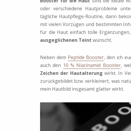
Booster für die Haut
sind die ideale 
oder verschiedene Hautprobleme unte
tägliche Hautpflege-Routine, dann beko
mit vielen Vorzügen und bestimmten Inha
für die Haut einfach tolle Ergänzunge
ausgeglichenen Teint
wünscht.
Neben dem
Peptide Booster
, den ich e
auch den
10 % Niacinamid Booster
, we
Zeichen der Hautalterung
wirkt. In V
zurückgebildet bzw. verkleinert, was nat
mein Hautbild insgesamt glatter wirkt.