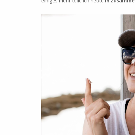
einiges mehr teile ich heute
in Zusamme