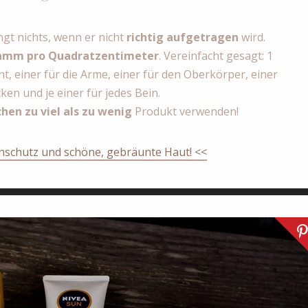
ngt nichts, wenn er nicht
richtig aufgetragen
wird.
ramm pro Quadratzentimeter
. Vereinfacht gesagt: 1
t, einer für die Arme, einer für den Oberkörper, einer
ken und je einer für jedes Bein.
chen zu viel als zu wenig
Produkt verwenden!
nschutz und schöne, gebräunte Haut! <<