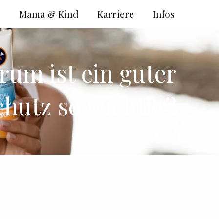
e
Mama & Kind
Karriere
Infos
um ist ein guter
hutz so wichtig?