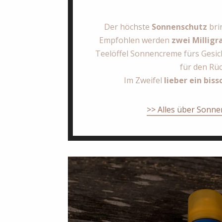
Der höchste
Sonnenschutz
bri
Empfohlen werden
zwei Millig
Teelöffel Sonnencreme fürs Gesich
für den Rüc
Im Zweifel
lieber ein biss
>> Alles über Sonne