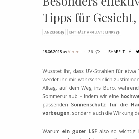
Besonders effekti
Tipps für Gesicht,
ANZEIGE
ENTHÄLT AFFILIATE LINKS
18.06.2018 by
Verena
·
36
·
SHARE IT
Wusstet ihr, dass UV-Strahlen für etwa 
werdet ihr mir wahrscheinlich zustimme
Alltag, auf dem Weg ins Büro, währen
Sommerurlaub – indem wir eine
hochwe
passenden
Sonnenschutz für die Ha
vorbeugen
, sondern auch die Wirkung de
Warum
ein guter LSF
also so wichtig 