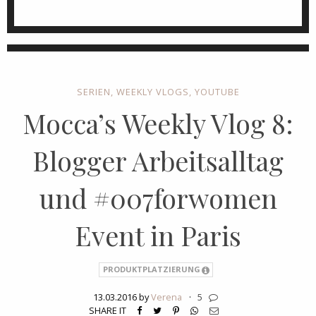
SERIEN
,
WEEKLY VLOGS
,
YOUTUBE
Mocca’s Weekly Vlog 8:
Blogger Arbeitsalltag
und #007forwomen
Event in Paris
PRODUKTPLATZIERUNG
13.03.2016 by
Verena
·
5
SHARE IT