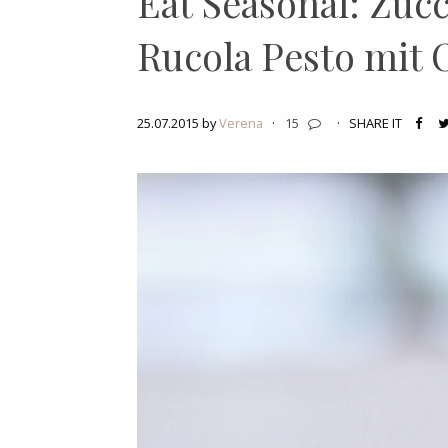
Eat Seasonal: Zu
Rucola Pesto mit 
25.07.2015 by
Verena
·
15
·
SHARE IT