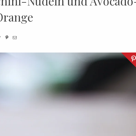
cchini-Nudeln und Avocado
Orange