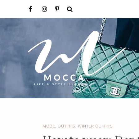
MODE
,
OUTFITS
,
WINTER OUTFITS