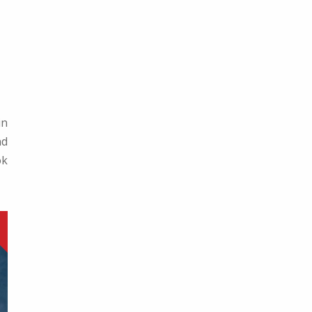
in
d
ok