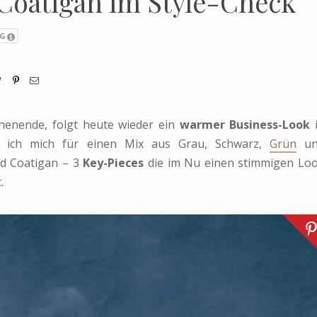
Coatigan im Style-Check
G
nende, folgt heute wieder ein
warmer Business-Look
be ich mich für einen Mix aus Grau, Schwarz,
Grün
un
nd Coatigan – 3
Key-Pieces
die im Nu einen stimmigen Lo
.