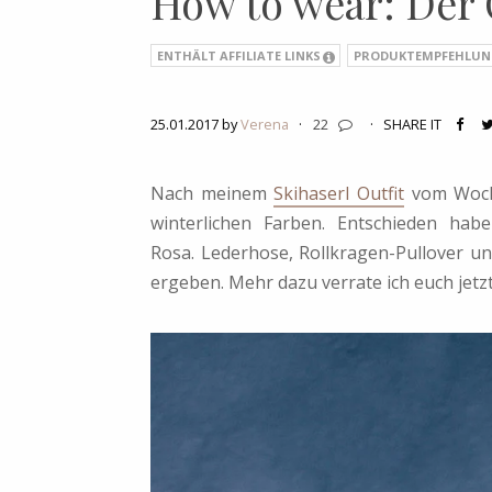
How to wear: Der 
ENTHÄLT AFFILIATE LINKS
PRODUKTEMPFEHLUN
25.01.2017 by
Verena
·
22
·
SHARE IT
Nach meinem
Skihaserl Outfit
vom Woche
winterlichen Farben. Entschieden ha
Rosa. Lederhose, Rollkragen-Pullover u
ergeben. Mehr dazu verrate ich euch jetzt