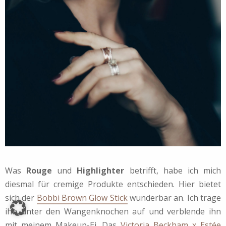
Was
Rouge
und
Highlighter
betrifft, habe ich mich
diesmal für cremige Produkte entschieden. Hier bietet
sich der
Bobbi Brown Glow Stick
wunderbar an. Ich trage
ihn unter den Wangenknochen auf und verblende ihn
mit meinem Makeup-Ei. Das
Victoria Beckham x Estée