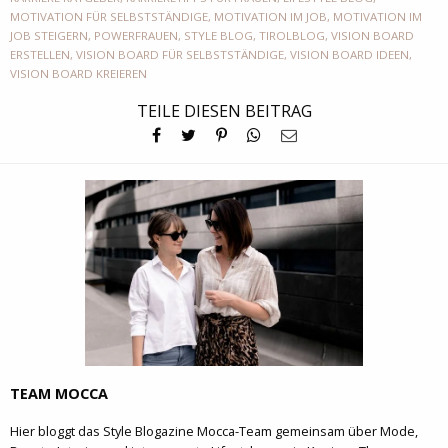
MOTIVATION FÜR SELBSTSTÄNDIGE
,
MOTIVATION IM JOB
,
MOTIVATION IM
JOB STEIGERN
,
POWERFRAUEN
,
STYLE BLOG
,
TIROLBLOG
,
VISION BOARD
ERSTELLEN
,
VISION BOARD FÜR SELBSTSTÄNDIGE
,
VISION BOARD IDEEN
,
VISION BOARD KREIEREN
TEILE DIESEN BEITRAG
TEAM MOCCA
Hier bloggt das Style Blogazine Mocca-Team gemeinsam über Mode,