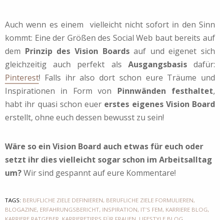
Auch wenn es einem vielleicht nicht sofort in den Sinn
kommt: Eine der Größen des Social Web baut bereits auf
dem
Prinzip des Vision Boards
auf und eigenet sich
gleichzeitig auch perfekt als
Ausgangsbasis
dafür:
Pinterest
! Falls ihr also dort schon eure Träume und
Inspirationen in Form von
Pinnwänden festhaltet
,
habt ihr quasi schon euer
erstes eigenes Vision Board
erstellt, ohne euch dessen bewusst zu sein!
Wäre so ein Vision Board auch etwas für euch oder
setzt ihr dies vielleicht sogar schon im Arbeitsalltag
um?
Wir sind gespannt auf eure Kommentare!
TAGS:
BERUFLICHE ZIELE DEFINIEREN
,
BERUFLICHE ZIELE FORMULIEREN
,
BLOGAZINE
,
ERFAHRUNGSBERICHT
,
INSPIRATION
,
IT'S FEM
,
KARRIERE BLOG
,
KARRIERE RATGEBER
,
KARRIERETIPPS FÜR FRAUEN
,
LIFESTYLE BLOG
,