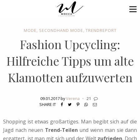
MODE
,
SECONDHAND MODE
,
TRENDREPORT
Fashion Upcycling:
Hilfreiche Tipps um alte
Klamotten aufzuwerten
09.01.2017 by
Verena
·
21
SHARE IT
Shopping ist etwas großartiges. Man begibt sich auf die
Jagd nach neuen
Trend-Teilen
und wenn man sie dann
ergattert, ist man mit sich und der Welt
zufrieden
. Doch