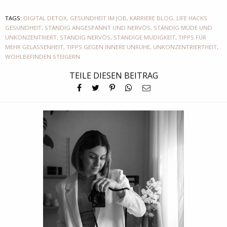
TAGS:
DIGITAL DETOX
,
GESUNDHEIT IM JOB
,
KARRIERE BLOG
,
LIFE HACKS
GESUNDHEIT
,
STÄNDIG ANGESPANNT UND NERVÖS
,
STÄNDIG MÜDE UND
UNKONZENTRIERT
,
STÄNDIG NERVÖS
,
STÄNDIGE MÜDIGKEIT
,
TIPPS FÜR
MEHR GELASSENHEIT
,
TIPPS GEGEN INNERE UNRUHE
,
UNKONZENTRIERTHEIT
,
WOHLBEFINDEN STEIGERN
TEILE DIESEN BEITRAG